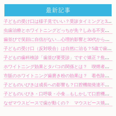
最新記事
子どもの受け口は様子見でいい？受診タイミングと3歳・5歳からの治療法
虫歯治療とホワイトニングどっちが先？しみる不安や期間の目安を解説
歯並びで笑顔に自信がない…心理的影響と30代から始める目立たない矯正
子どもの受け口（反対咬合）は自然に治る？5歳で歯科を受診する目安
子どもの歯科検診「歯並び要受診」ですぐ矯正？焦らず進む次のステップ
ホワイトニング効果とタバコの関係とは？ 喫煙者が知っておきたい注意点
市販のホワイトニング歯磨き粉の効果は？ 着色除去と歯科ホワイトニングの違い
子どものいびきは成長への影響も？口腔機能発達不全症を放置するリスク
子どものいびき・口呼吸・小食…もしかして口腔機能発達不全症？
なぜマウスピースで歯が動くの？ マウスピース矯正（インビザライン）の仕組み