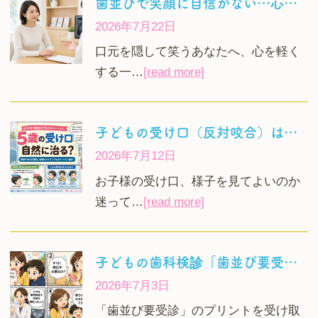
歯並びで笑顔に自信がない…心理的影響と30代から始める目立たない矯正
2026年7月22日
口元を隠して笑うあなたへ、心を軽く
する一…
[read more]
子どもの受け口（反対咬合）は自然に治る？5歳で歯科を受診する目安
2026年7月12日
お子様の受け口、様子を見てよいのか
迷って…
[read more]
子どもの歯科検診「歯並び要受診」ですぐ矯正？焦らず進む次のステップ
2026年7月3日
「歯並び要受診」のプリントを受け取