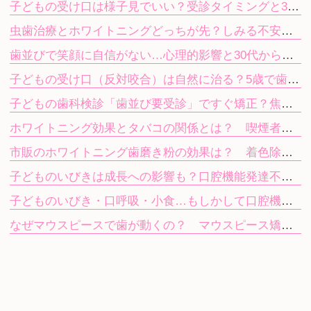
子どもの受け口は様子見でいい？受診タイミングと3歳・5歳からの治療法
虫歯治療とホワイトニングどっちが先？しみる不安や期間の目安を解説
歯並びで笑顔に自信がない…心理的影響と30代から始める目立たない矯正
子どもの受け口（反対咬合）は自然に治る？5歳で歯科を受診する目安
子どもの歯科検診「歯並び要受診」ですぐ矯正？焦らず進む次のステップ
ホワイトニング効果とタバコの関係とは？ 喫煙者が知っておきたい注意点
市販のホワイトニング歯磨き粉の効果は？ 着色除去と歯科ホワイトニングの違い
子どものいびきは成長への影響も？口腔機能発達不全症を放置するリスク
子どものいびき・口呼吸・小食…もしかして口腔機能発達不全症？
なぜマウスピースで歯が動くの？ マウスピース矯正（インビザライン）の仕組み