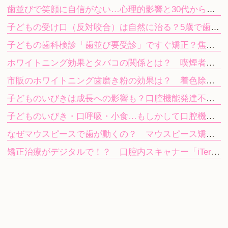
歯並びで笑顔に自信がない…心理的影響と30代から始める目立たない矯正
子どもの受け口（反対咬合）は自然に治る？5歳で歯科を受診する目安
子どもの歯科検診「歯並び要受診」ですぐ矯正？焦らず進む次のステップ
ホワイトニング効果とタバコの関係とは？ 喫煙者が知っておきたい注意点
市販のホワイトニング歯磨き粉の効果は？ 着色除去と歯科ホワイトニングの違い
子どものいびきは成長への影響も？口腔機能発達不全症を放置するリスク
子どものいびき・口呼吸・小食…もしかして口腔機能発達不全症？
なぜマウスピースで歯が動くの？ マウスピース矯正（インビザライン）の仕組み
矯正治療がデジタルで！？ 口腔内スキャナー「iTero」で歯型採りの気持ち悪さを軽減