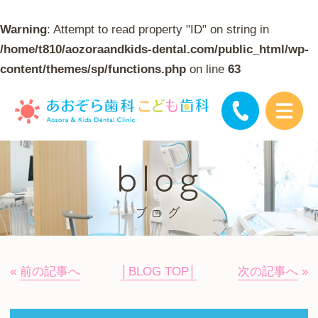
Warning
: Attempt to read property "ID" on string in
/home/t810/aozoraandkids-dental.com/public_html/wp-
content/themes/sp/functions.php
on line
63
blog
ブログ
«
前の記事へ
│BLOG TOP│
次の記事へ
»