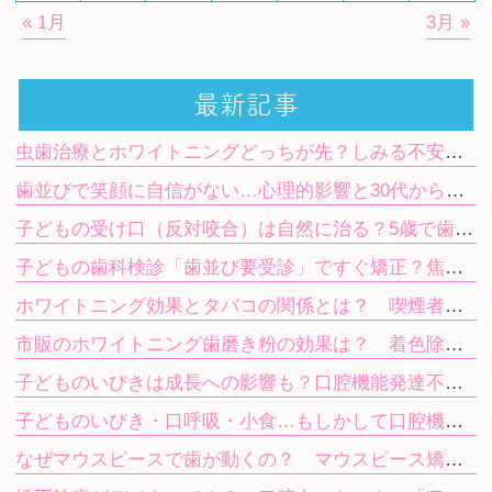
« 1月
3月 »
最新記事
虫歯治療とホワイトニングどっちが先？しみる不安や期間の目安を解説
歯並びで笑顔に自信がない…心理的影響と30代から始める目立たない矯正
子どもの受け口（反対咬合）は自然に治る？5歳で歯科を受診する目安
子どもの歯科検診「歯並び要受診」ですぐ矯正？焦らず進む次のステップ
ホワイトニング効果とタバコの関係とは？ 喫煙者が知っておきたい注意点
市販のホワイトニング歯磨き粉の効果は？ 着色除去と歯科ホワイトニングの違い
子どものいびきは成長への影響も？口腔機能発達不全症を放置するリスク
子どものいびき・口呼吸・小食…もしかして口腔機能発達不全症？
なぜマウスピースで歯が動くの？ マウスピース矯正（インビザライン）の仕組み