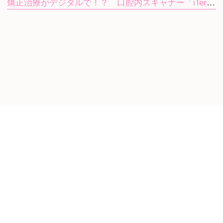
矯正治療がデジタルで！？ 口腔内スキャナー「iTero」で歯型採りの気持ち悪さを軽減