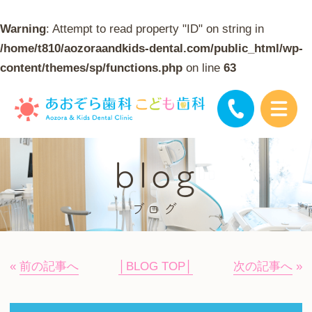
Warning
: Attempt to read property "ID" on string in
/home/t810/aozoraandkids-dental.com/public_html/wp-
content/themes/sp/functions.php
on line
63
blog
ブログ
«
前の記事へ
│BLOG TOP│
次の記事へ
»