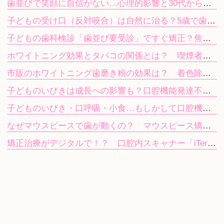
歯並びで笑顔に自信がない…心理的影響と30代から始める目立たない矯正
子どもの受け口（反対咬合）は自然に治る？5歳で歯科を受診する目安
子どもの歯科検診「歯並び要受診」ですぐ矯正？焦らず進む次のステップ
ホワイトニング効果とタバコの関係とは？ 喫煙者が知っておきたい注意点
市販のホワイトニング歯磨き粉の効果は？ 着色除去と歯科ホワイトニングの違い
子どものいびきは成長への影響も？口腔機能発達不全症を放置するリスク
子どものいびき・口呼吸・小食…もしかして口腔機能発達不全症？
なぜマウスピースで歯が動くの？ マウスピース矯正（インビザライン）の仕組み
矯正治療がデジタルで！？ 口腔内スキャナー「iTero」で歯型採りの気持ち悪さを軽減